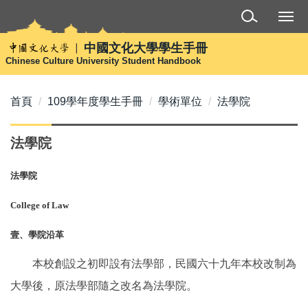
跳
到
主
中國文化大學學生手冊
要
Chinese Culture University Student Handbook
內
容
首頁
109學年度學生手冊
學術單位
法學院
區
法學院
法學院
College of Law
壹、學院沿革
本校創設之初即設有法學部，民國六十九年本校改制為
大學後，原法學部隨之改名為法學院。