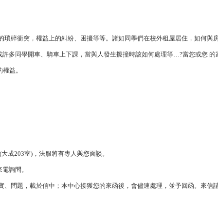
的瑣碎衝突，權益上的糾紛、困擾等等。諸如同學們在校外租屋居住，如何與房
或許多同學開車、騎車上下課，當與人發生擦撞時該如何處理等…?當您或您 的
的權益。
大成203室)，法服將有專人與您面談。
，來電詢問。
事實、問題，載於信中；本中心接獲您的來函後，會儘速處理，並予回函。來信