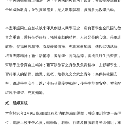
「全民防衛動員準備法」與「全民國防教育法」規定，各級學校應推動
全民國防教育，並視實際需要，納入教學課程，實施多元教學活動。
本室軍護同仁自創校以來即秉創辦人興學理念，肩負著學生全民國防教
育之重責，秉持任勞任怨，犧牲奉獻的精神、人師兄長的心懷。藉軍訓
教學、發揚民族精神、激勵愛國情操、充實軍事知識、傳授武德武藝、
培養團隊精神；藉生活輔導，陶冶學生高尚品德，養成良好生活習慣，
幫助學生發揮自主精神；藉軍訓教官之身教及負責精神，去影響學生，
習得軍人的情操、膽識，氣概，培養允文允武之青年；為保持校園安
寧，維護學生安全，以24小時值勤掌握動態，使學生能在安寧、祥和的
環境中學習、充實知能。
貳、組織系統
本室於90年2月9日依組織規程及功能性編組調整，核定軍訓室為一級單
位，現設上校主任乙員，轄學服、教學、行政及推廣教育等四個組；軍