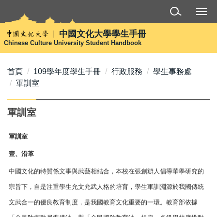
跳
到
主
中國文化大學學生手冊
要
Chinese Culture University Student Handbook
內
容
首頁
109學年度學生手冊
行政服務
學生事務處
區
軍訓室
軍訓室
軍訓室
壹、沿革
中國文化的特質係文事與武藝相結合，本校在張創辦人倡導華學研究的
宗旨下，自是注重學生允文允武人格的培育，學生軍訓淵源於我國傳統
文武合一的優良教育制度，是我國教育文化重要的一環。教育部依據