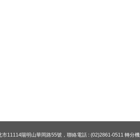
市11114陽明山華岡路55號，聯絡電話 : (02)2861-0511 轉分機 1