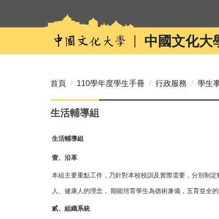
跳
到
主
中國文化大
要
內
容
區
首頁
110學年度學生手冊
行政服務
學生
生活輔導組
生活輔導組
壹、沿革
本組主要重點工作，乃針對本校校訓及實際需要，分別制定
人、健康人的理念， 期能培育學生為德術兼備，五育並
貳、組織系統