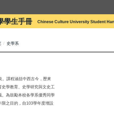
學學生手冊
Chinese Culture University Student H
院
史學系
良。課程涵括中西古今，歷來
育史學教育、史學研究與文史工
識。為鼓勵本校各學系優秀同學
限之目的，自103學年度增設