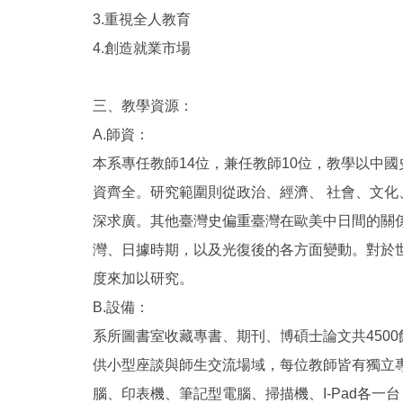
3.重視全人教育
4.創造就業市場
三、教學資源：
A.師資：
本系專任教師14位，兼任教師10位，教學以中
資齊全。研究範圍則從政治、經濟、 社會、文化
深求廣。其他臺灣史偏重臺灣在歐美中日間的關
灣、日據時期，以及光復後的各方面變動。對於
度來加以研究。
B.設備：
系所圖書室收藏專書、期刊、博碩士論文共450
供小型座談與師生交流場域，每位教師皆有獨立
腦、印表機、筆記型電腦、掃描機、I-Pad各一