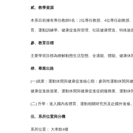
貳、教學資源
本系目前擁有專任教師
9
名：2位專任教授、
4
位專任副教授
育、運動訓練學、健康促進與管理、社區健康營造、特殊族
參
、
教育目標
主要學習目標為瞭解動態生活型態、全適能、體能、健康休
肆
、畢業出路
(一)就業：運動休閒與健康促進核心類：參與性運動休閒
健康促進旅遊業、運動休閒與健康促進促銷服務業、運動休
(二) 升學：進入國內各體育、運動相關研究所及赴國外進修
伍
、系所位置與分機
系所位置： 大孝館4樓