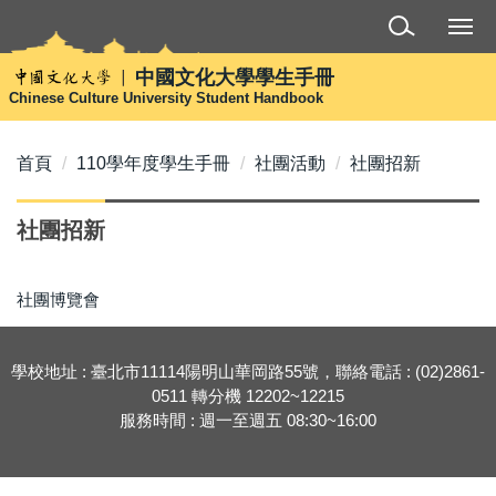
跳
到
主
中國文化大學學生手冊
要
Chinese Culture University Student Handbook
內
容
首頁
110學年度學生手冊
社團活動
社團招新
區
社團招新
社團博覽會
學校地址 : 臺北市11114陽明山華岡路55號，聯絡電話 : (02)2861-
0511 轉分機 12202~12215
服務時間 : 週一至週五 08:30~16:00