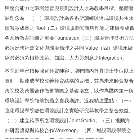
與整合能力之環境經營與規劃設計人才為教學目標。整體發
展理念為：（一）環境設計為各系所訓練以達成環境共生永
續智慧成長之 Tool（二）環境規劃知識與理論之建構養成係
各系所教育訓練之重要Foundation（三）環境管理技術方法
必須反映社會文化與環境倫理之共同 Value（四）環境永續
經營必須紮根於政策、知識、人力與創意之Integration。
本院近年已積極強化師資陣容，增聘國內外具博士學位以上
教師，期達成學校改善師資結構的目標，並為未來師資整合
跨院校及跨國合作做更前瞻之基礎培立，以作為國內第一所
環境設計學院領航旗艦之自我期許。近程精進重點：（一）
強化環設學院數位環境設計之實驗研究與教學之整合效益。
（二）建立跨系所之環境設計Joint Studio。（三）推動海
外研習獎勵與跨校合作Workshop。（四）增設環設學院空