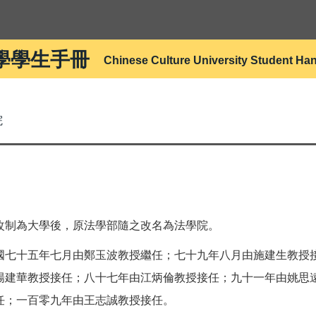
學學生手冊
Chinese Culture University Student H
院
改制為大學後，原法學部隨之改名為法學院。
國七十五年七月由鄭玉波教授繼任；七十九年八月由施建生教授
楊建華教授接任；八十七年由江炳倫教授接任；九十一年由姚思
任；一百零九年由王志誠教授接任。