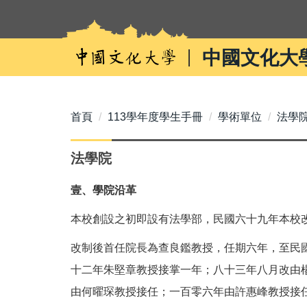
跳
到
主
中國文化大
要
內
容
區
首頁
113學年度學生手冊
學術單位
法學
法學院
壹、學院沿革
本校創設之初即設有法學部，民國六十九年本校
改制後首任院長為查良鑑教授，任期六年，至民
十二年朱堅章教授接掌一年；八十三年八月改由
由何曜琛教授接任；一百零六年由許惠峰教授接