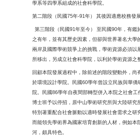
學系等四學系組成的社會科學院。
第二階段（民國75年-91年） 其後因適應校務
第三階段（民國91年至今） 至民國90年，
之有年，並有其歷史因素，但卻與世界著名大學的法
兩岸及國際學術競爭上的挑戰，學術資源必須以
所移出，另成立社會科學院，以利於學術資源之
回顧本院發展過程中，除前述的階段變動外，尚有
於環境設計學院。民國60學年曾設立民族與華僑
院。民國86學年自夜間部轉型併入本院之社會工
博士班予以停招，原中山學術研究所與大陸研究
特別著重配合社會脈動以適時發展社會需求之研
而能領先學術界為國家培育創新的人材，例如本
河，頗具特色。