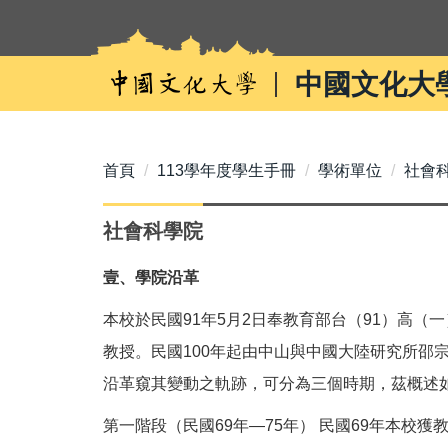
跳
到
主
中國文化大
要
內
容
區
首頁
113學年度學生手冊
學術單位
社會
社會科學院
壹、學院沿革
本校於民國91年5月2日奉教育部台（91）高（
教授。民國100年起由中山與中國大陸研究所邵
沿革窺其變動之軌跡，可分為三個時期，茲概述
第一階段（民國69年—75年） 民國69年本