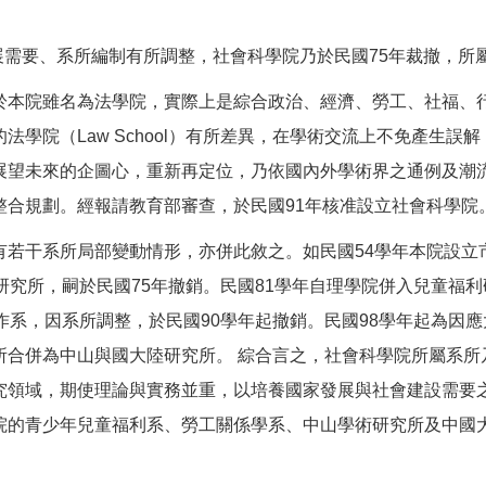
發展需要、系所編制有所調整，社會科學院乃於民國75年裁撤，
有鑑於本院雖名為法學院，實際上是綜合政治、經濟、勞工、社福
學院（Law School）有所差異，在學術交流上不免產生
展望未來的企圖心，重新再定位，乃依國內外學術界之通例及潮
整合規劃。經報請教育部審查，於民國91年核准設立社會科學院
若干系所局部變動情形，亦併此敘之。如民國54學年本院設立
研究所，嗣於民國75年撤銷。民國81學年自理學院併入兒童福利
作系，因系所調整，於民國90學年起撤銷。民國98學年起為因
所合併為中山與國大陸研究所。 綜合言之，社會科學院所屬系所
究領域，期使理論與實務並重，以培養國家發展與社會建設需要
院的青少年兒童福利系、勞工關係學系、中山學術研究所及中國