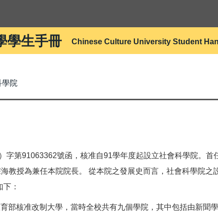
學學生手冊
Chinese Culture University Student H
科學院
一）字第91063362號函，核准自91學年度起設立社會科學院
宗海教授為兼任本院院長。 從本院之發展史而言，社會科學院之
如下：
校獲教育部核准改制大學，當時全校共有九個學院，其中包括由新