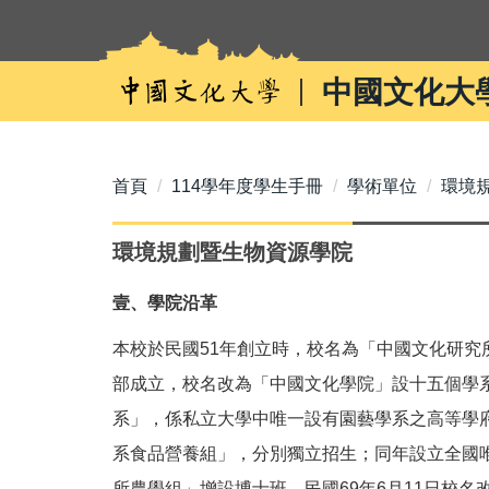
跳
到
主
中國文化大
要
內
容
區
首頁
114學年度學生手冊
學術單位
環境
環境規劃暨生物資源學院
壹、學院沿革
本校於民國51年創立時，校名為「中國文化研究
部成立，校名改為「中國文化學院」設十五個學系
系」，係私立大學中唯一設有園藝學系之高等學府
系食品營養組」，分別獨立招生；同年設立全國唯
所農學組」增設博士班。民國69年6月11日校