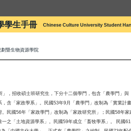
學學生手冊
Chinese Culture University Student H
規劃暨生物資源學院
所」，招收碩士班研究生，下分十二個學門，包含「農學門」與
，含「家政學系」。民國53年9月「農學門」改制為「實業計畫
。民國56年「家政學門」改制為「家政研究所」；民國58年
一之「土地資源學系」。民國59年成立「畜牧學系」。 民國6
名改為「中國文化大學」，正式有「農學院」之編制。民國73年